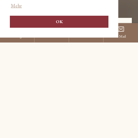
Mehr
OK
NATÜRLICH HEIMELIG
Unsere Zimmer.
Rein und schon daheim. Wir bieten
Ihnen ein gemütlich-modernes Nest für
einen Urlaub voller Alpenfreude und
Natur-Entdeckungen in Serfaus. Damit
Sie sich bei uns so richtig wohlfühlen,